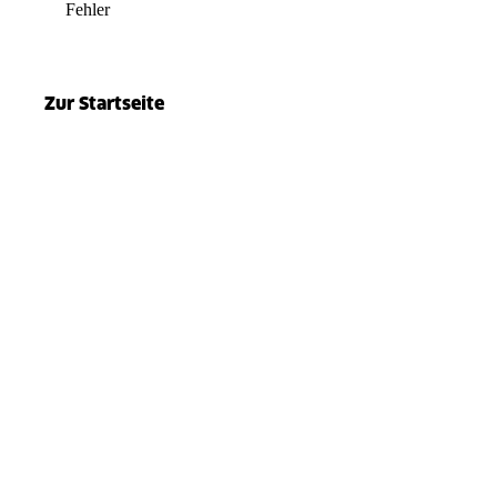
Fehler
el.split(...).at is not a function
Zur Startseite