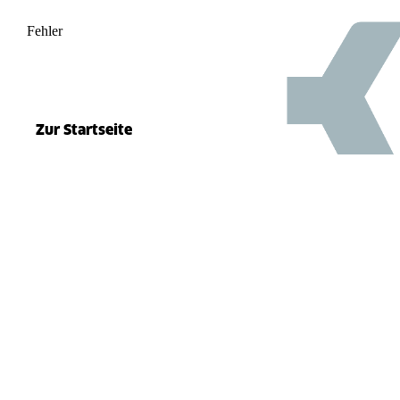
Fehler
500
el.split(...).at is not a function
Zur Startseite