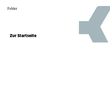
Fehler
500
el.split(...).at is not a function
Zur Startseite