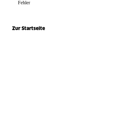
Fehler
el.split(...).at is not a function
Zur Startseite