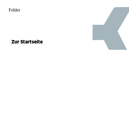
Fehler
500
el.split(...).at is not a function
Zur Startseite