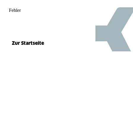
Fehler
500
el.split(...).at is not a function
Zur Startseite