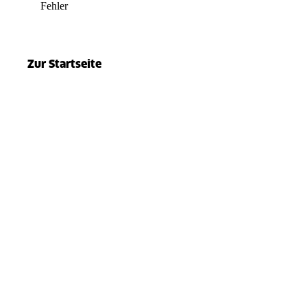
Fehler
el.split(...).at is not a function
Zur Startseite