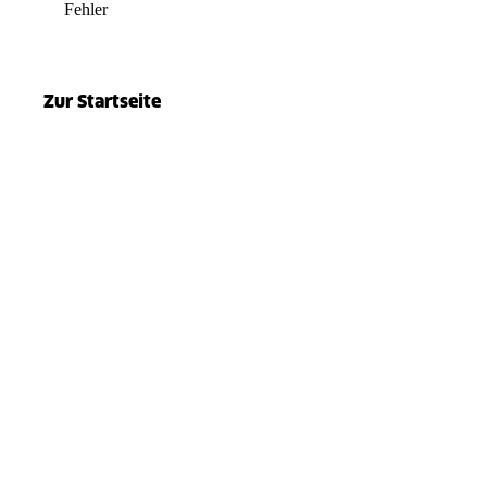
Fehler
el.split(...).at is not a function
Zur Startseite