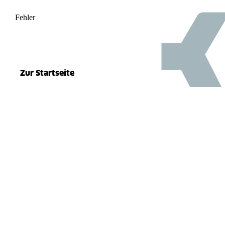
Fehler
500
el.split(...).at is not a function
Zur Startseite