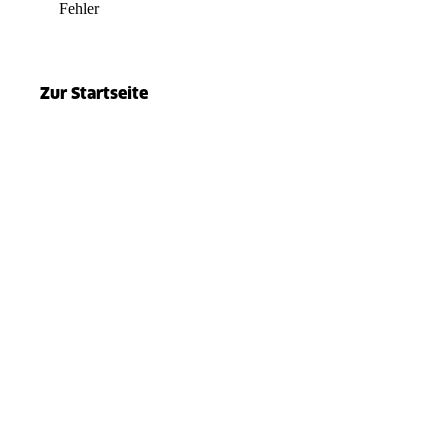
Fehler
el.split(...).at is not a function
Zur Startseite