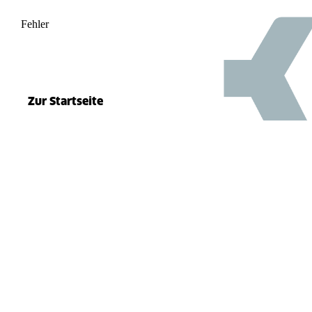
Fehler
500
el.split(...).at is not a function
Zur Startseite