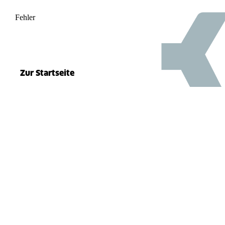
Fehler
500
el.split(...).at is not a function
Zur Startseite