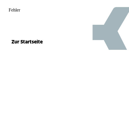
Fehler
500
el.split(...).at is not a function
Zur Startseite