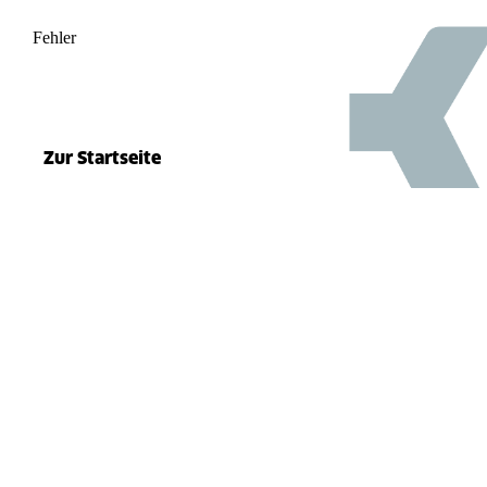
Fehler
500
el.split(...).at is not a function
Zur Startseite