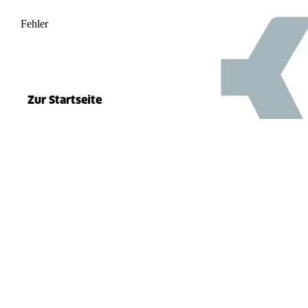
Fehler
500
el.split(...).at is not a function
Zur Startseite