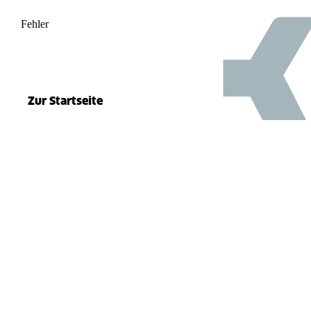
Fehler
500
el.split(...).at is not a function
Zur Startseite