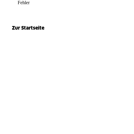
Fehler
el.split(...).at is not a function
Zur Startseite