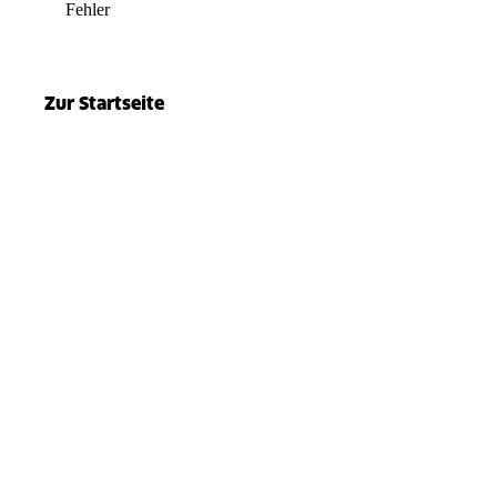
Fehler
el.split(...).at is not a function
Zur Startseite