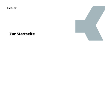
Fehler
500
el.split(...).at is not a function
Zur Startseite