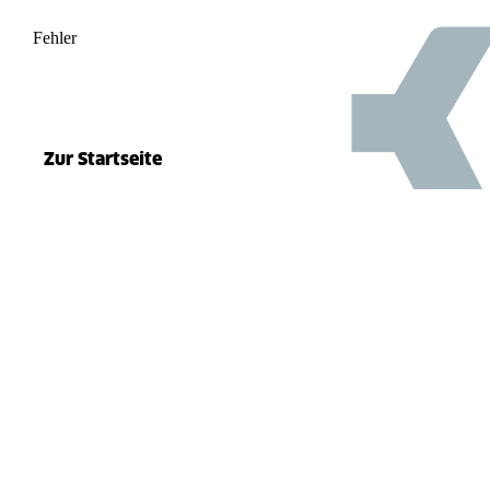
Fehler
500
el.split(...).at is not a function
Zur Startseite