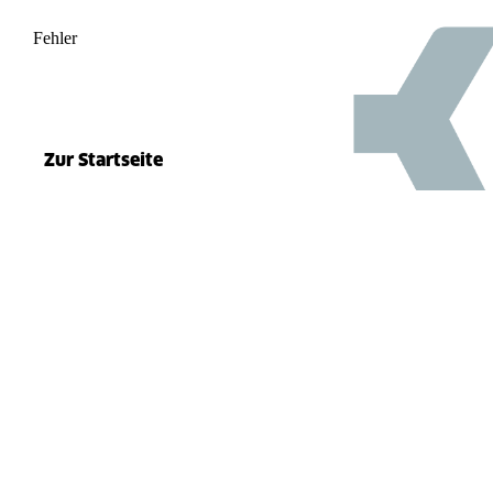
Fehler
500
el.split(...).at is not a function
Zur Startseite