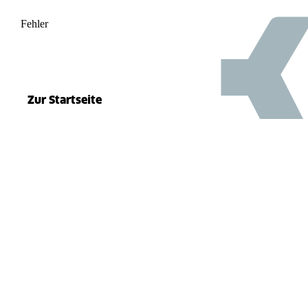
Fehler
500
el.split(...).at is not a function
Zur Startseite