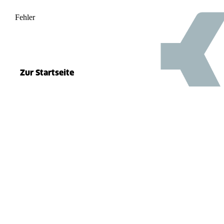
Fehler
500
el.split(...).at is not a function
Zur Startseite