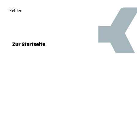
Fehler
500
el.split(...).at is not a function
Zur Startseite