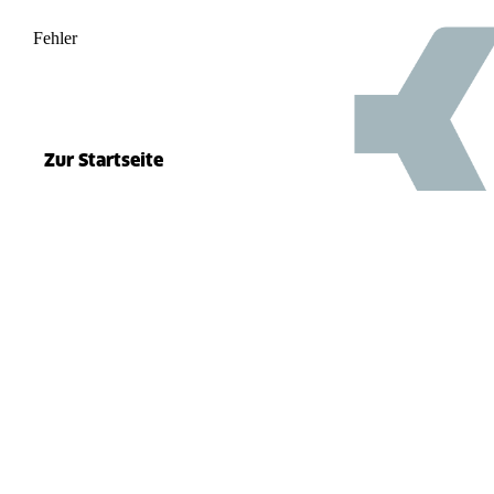
Fehler
500
el.split(...).at is not a function
Zur Startseite