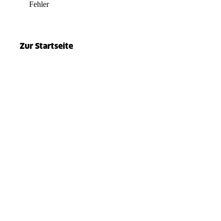
Fehler
el.split(...).at is not a function
Zur Startseite