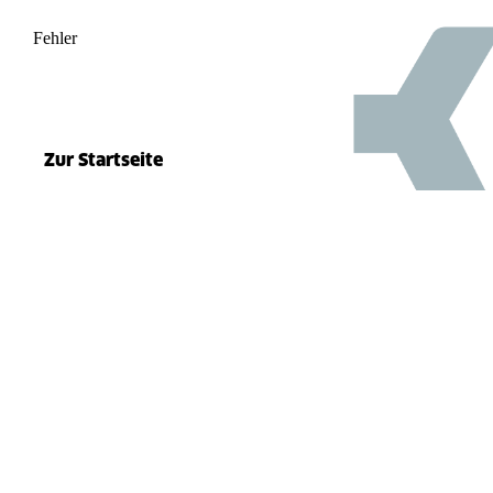
Fehler
500
el.split(...).at is not a function
Zur Startseite