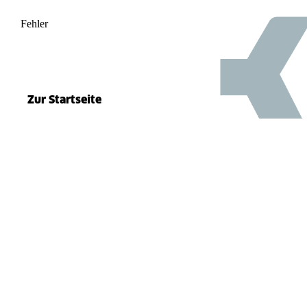
Fehler
500
el.split(...).at is not a function
Zur Startseite