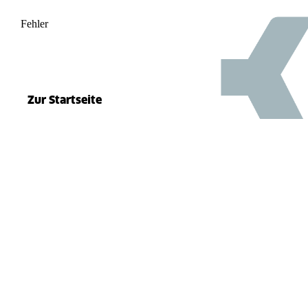
Fehler
500
el.split(...).at is not a function
Zur Startseite