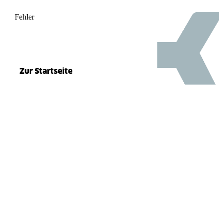
Fehler
500
el.split(...).at is not a function
Zur Startseite