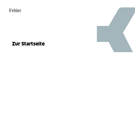
Fehler
500
el.split(...).at is not a function
Zur Startseite