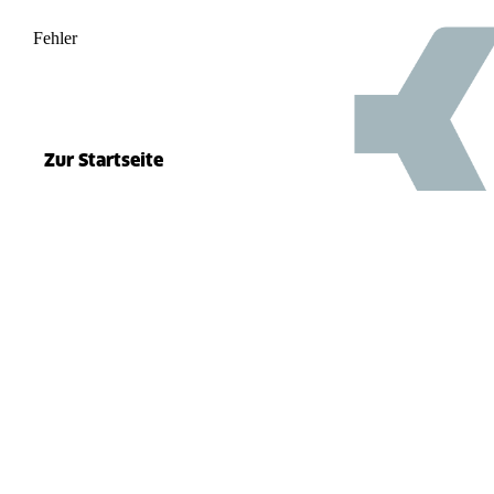
Fehler
500
el.split(...).at is not a function
Zur Startseite