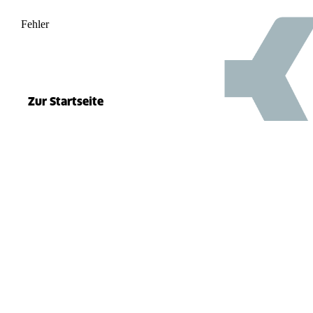
Fehler
500
el.split(...).at is not a function
Zur Startseite