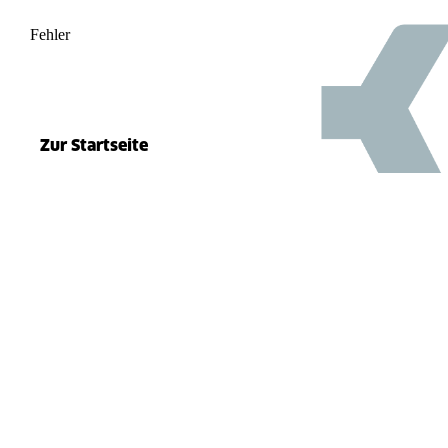
Fehler
500
el.split(...).at is not a function
Zur Startseite