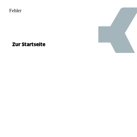
Fehler
500
el.split(...).at is not a function
Zur Startseite