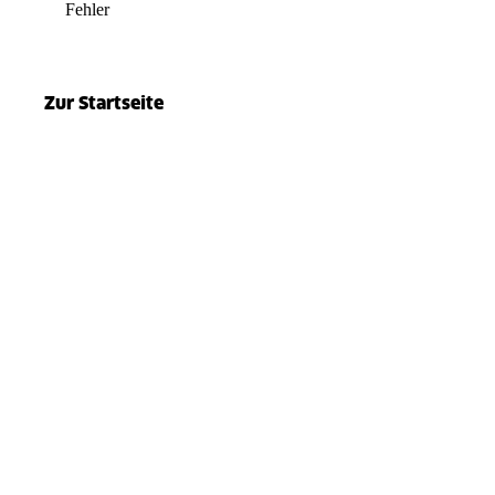
Fehler
el.split(...).at is not a function
Zur Startseite