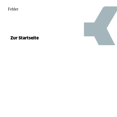
Fehler
500
el.split(...).at is not a function
Zur Startseite