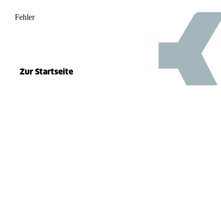
Fehler
500
el.split(...).at is not a function
Zur Startseite