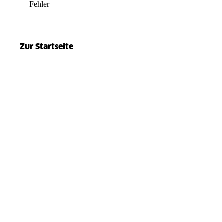
Fehler
el.split(...).at is not a function
Zur Startseite