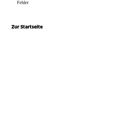
Fehler
el.split(...).at is not a function
Zur Startseite