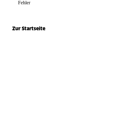
Fehler
el.split(...).at is not a function
Zur Startseite