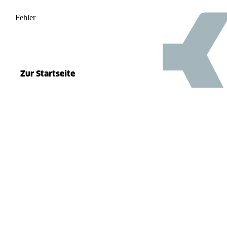
Fehler
500
el.split(...).at is not a function
Zur Startseite