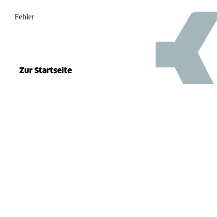
Fehler
500
el.split(...).at is not a function
Zur Startseite