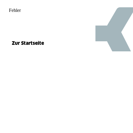
Fehler
500
el.split(...).at is not a function
Zur Startseite