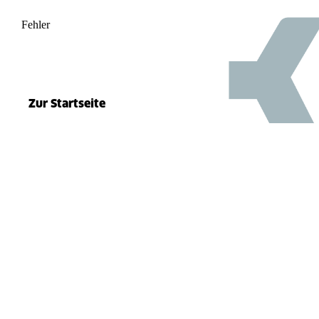
Fehler
500
el.split(...).at is not a function
Zur Startseite