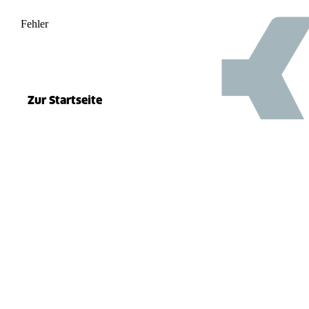
Fehler
500
el.split(...).at is not a function
Zur Startseite