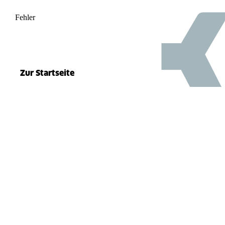
Fehler
500
el.split(...).at is not a function
Zur Startseite