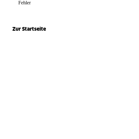
Fehler
el.split(...).at is not a function
Zur Startseite