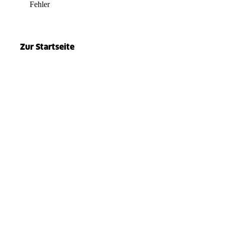
Fehler
el.split(...).at is not a function
Zur Startseite