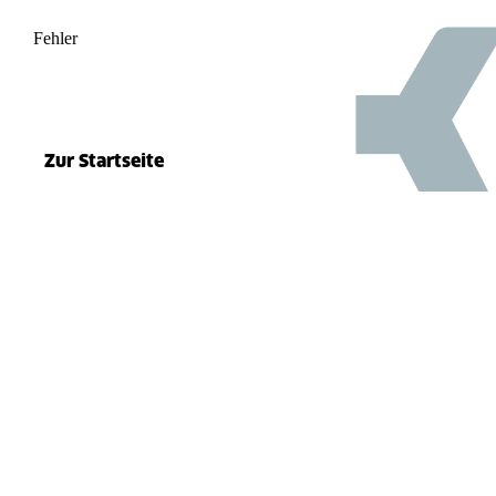
Fehler
500
el.split(...).at is not a function
Zur Startseite